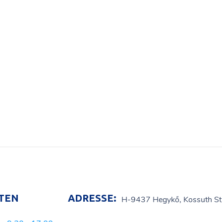
Bildergalerie 24
Bildergalerie 02
Bildergalerie 03
TEN
ADRESSE:
H-9437 Hegykő, Kossuth St